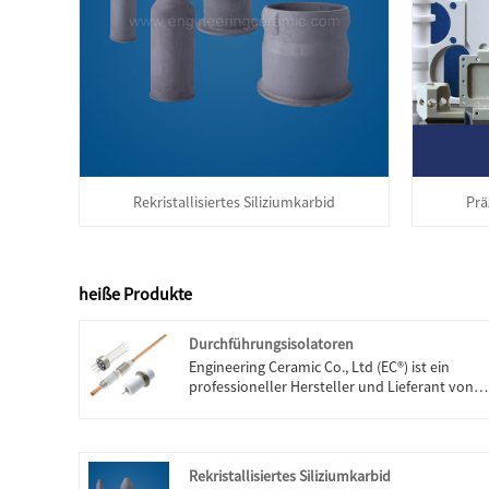
Rekristallisiertes Siliziumkarbid
Prä
heiße Produkte
Durchführungsisolatoren
Engineering Ceramic Co., Ltd (EC®) ist ein
professioneller Hersteller und Lieferant von
Durchführungsisolatoren (Aluminiumoxid 99,
% oder Aluminiumoxid Alsint 799) in China.
Unter dem hohen Qualitätskontrollsystem
und der harten Arbeit des technischen Teams
Rekristallisiertes Siliziumkarbid
konnten unsere Durchführungsisolatoren zu