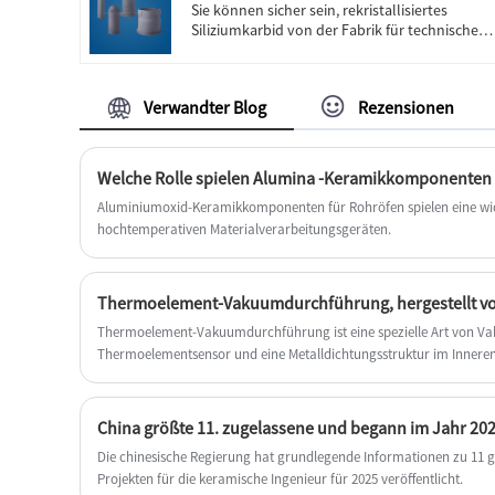
Sie können sicher sein, rekristallisiertes
Hochtemperatur-Sensordurchführungen
Siliziumkarbid von der Fabrik für technische
hergestellt werden, die beispiellosen Schutz
Keramik zu kaufen, und wir bieten Ihnen den
und Leistung für Sensoren bei extremen
besten Kundendienst und eine pünktliche
Temperaturen von 1800 °C und mehr bieten.
Lieferung.
Sie bestehen aus einer einzigartigen
Verwandter Blog
Rezensionen
Materialkombination und modernster
Dichtungstechnologie und ermöglichen
Sensordesigns der nächsten Generation.
Unsere Produkte wurden auf dem Weltmarkt
Welche Rolle spielen Alumina -Keramikkomponenten 
mit gutem Ruf verkauft.
Aluminiumoxid-Keramikkomponenten für Rohröfen spielen eine wich
hochtemperativen Materialverarbeitungsgeräten.
Thermoelement-Vakuumdurchführung, hergestellt v
Thermoelement-Vakuumdurchführung ist eine spezielle Art von V
Thermoelementsensor und eine Metalldichtungsstruktur im Innere
kann zur Temperaturmessung direkt in Hochtemperaturkomponente
Die chinesische Regierung hat grundlegende Informationen zu 1
Projekten für die keramische Ingenieur für 2025 veröffentlicht.