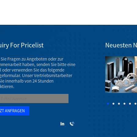
iry For Pricelist
Neuesten N
Sie Fragen zu Angeboten oder zur
Ausstellung für Keramikmaschinenteile im März 2023
menarbeit haben, senden Sie bitte eine
Die Jahrestagung der AAOS 2023 findet vom 7. bis 11.
l oder verwenden Sie das folgende
März 2023 im Venetian Convention & Expo Center in
geformular. Unser Vertriebsmitarbeiter
Las Vegas statt.
Sie innerhalb von 24 Stunden
ktieren.