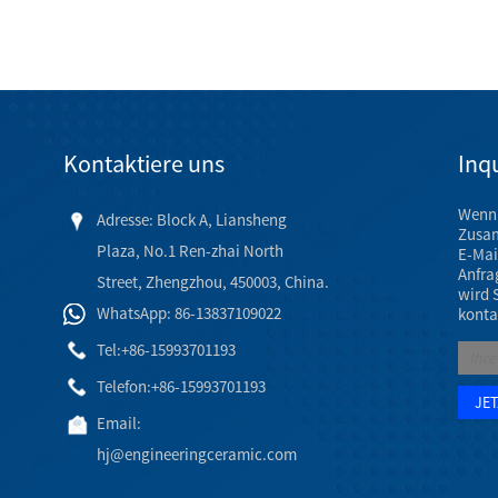
Kontaktiere uns
Inqu
Wenn 
Adresse: Block A, Liansheng
Zusam
Plaza, No.1 Ren-zhai North
E-Mai
Anfra
Street, Zhengzhou, 450003, China.
wird 
WhatsApp: 86-13837109022
konta
Tel:
+86-15993701193
Telefon:
+86-15993701193
Email:
hj@engineeringceramic.com