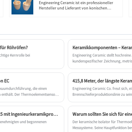
Engineering Ceramic ist ein professioneller
Hersteller und Lieferant von konischen
Tiegeln aus Tonerdekeramik in China. Wenn
Sie nach den besten konischen Tiegeln aus
Tonerdekeramik zu einem niedrigen Preis
suchen, wenden Sie sich jetzt an uns!
für Röhröfen?
tige Kernrolle bei
​Engineering Ceramic stellt hochrei
kundenspezifischer Zeichnung, metr
die für Vakuum, elektrische Isolierun
on EC
415,8 Meter, der längste Kera
akuumdurchführung, die einen
Engineering Ceramic Co. freut sich, e
n enthält. Der Thermoelementsensor
Brennschieferproduktionslinie zu sein,
n platziert werden.
eingesetzt wird.
China größte 11. zugelassene und begann im Jahr 2025 mit Ingenieurkeramikprodukten.
Warum sollten Sie sich für e
1 genehmigten und begonnenen
Der keramische Isolator für Thermoe
Messsysteme. Seine Hauptfunktion be