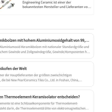
Engineering Ceramic ist einer der
bekanntesten Hersteller und Lieferanten von
Thermoelement-Keramisolisolatoren in China.
Unsere Fabrik ist auf die Herstellung von
Thermoelement-Keramisolatoren
spezialisiert. Willkommen beim Kauf von
Thermoelement-Keramisolatoren von
Engineering Ceramic. Jede Anfrage von
Kunden wird innerhalb von 24 Stunden
Keramikkomponenten – Keramikbolzen mit hohem Aluminiumoxidgehalt von 99,5 %
beantwortet.
ne Aluminiumoxid-Keramikbolzen mit nationaler Standardgröße und
ischem Gewinde und Zollgewindegröße, Gewinde/Komponenten her,
g und Leitfähigkeit, Heizung usw. verwendet werden
mikofen der Welt
iner der Hauptlieferanten der größten zweischichtigen
 die bei New PearlCeramics Tiles Co., Ltd. in Foshan, China,
inen Thermoelement-Keramisolator entscheiden?
lemente ist eine Schlüsselkomponente für Thermoelement-
steht darin, die Thermoelementdrähte von elektromagnetischen