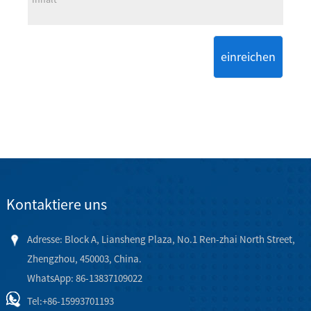
einreichen
Kontaktiere uns
Adresse: Block A, Liansheng Plaza, No.1 Ren-zhai North Street,
Zhengzhou, 450003, China.
WhatsApp: 86-13837109022
Tel:
+86-15993701193