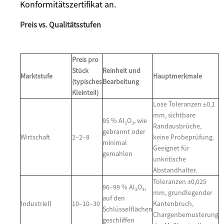
Konformitätszertifikat an.
Preis vs. Qualitätsstufen
Preis pro
Stück
Reinheit und
Marktstufe
Hauptmerkmale
(typisches
Bearbeitung
Kleinteil)
Lose Toleranzen ±0,1
mm, sichtbare
95 % Al₂O₃, wie
Randausbrüche,
gebrannt oder
Wirtschaft
2–2–8
keine Probeprüfung.
minimal
Geeignet für
gemahlen
unkritische
Abstandhalter.
Toleranzen ±0,025
96–99 % Al₂O₃,
mm, grundlegender
auf den
Industriell
10–10–30
Kantenbruch,
Schlüsselflächen
Chargenbemusterung
geschliffen