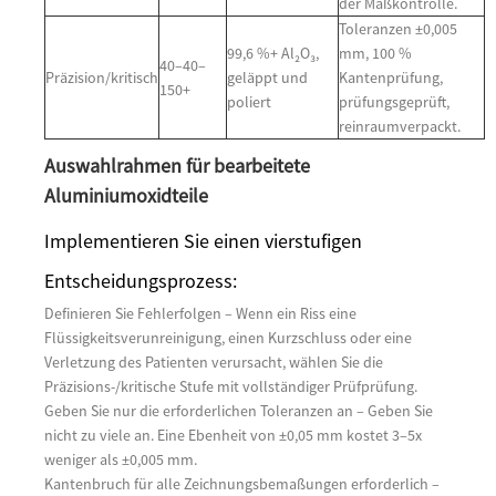
der Maßkontrolle.
Toleranzen ±0,005
99,6 %+ Al₂O₃,
mm, 100 %
40–40–
Präzision/kritisch
geläppt und
Kantenprüfung,
150+
poliert
prüfungsgeprüft,
reinraumverpackt.
Auswahlrahmen für bearbeitete
Aluminiumoxidteile
Implementieren Sie einen vierstufigen
Entscheidungsprozess:
Definieren Sie Fehlerfolgen – Wenn ein Riss eine
Flüssigkeitsverunreinigung, einen Kurzschluss oder eine
Verletzung des Patienten verursacht, wählen Sie die
Präzisions-/kritische Stufe mit vollständiger Prüfprüfung.
Geben Sie nur die erforderlichen Toleranzen an – Geben Sie
nicht zu viele an. Eine Ebenheit von ±0,05 mm kostet 3–5x
weniger als ±0,005 mm.
Kantenbruch für alle Zeichnungsbemaßungen erforderlich –