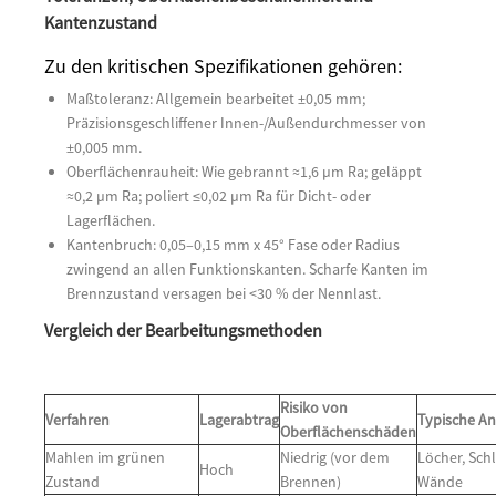
Kantenzustand
Zu den kritischen Spezifikationen gehören:
Maßtoleranz: Allgemein bearbeitet ±0,05 mm;
Präzisionsgeschliffener Innen-/Außendurchmesser von
±0,005 mm.
Oberflächenrauheit: Wie gebrannt ≈1,6 µm Ra; geläppt
≈0,2 µm Ra; poliert ≤0,02 µm Ra für Dicht- oder
Lagerflächen.
Kantenbruch: 0,05–0,15 mm x 45° Fase oder Radius
zwingend an allen Funktionskanten. Scharfe Kanten im
Brennzustand versagen bei <30 % der Nennlast.
Vergleich der Bearbeitungsmethoden
Risiko von
Verfahren
Lagerabtrag
Typische A
Oberflächenschäden
Mahlen im grünen
Niedrig (vor dem
Löcher, Sch
Hoch
Zustand
Brennen)
Wände