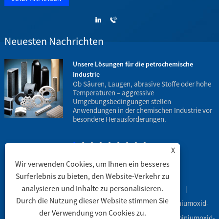
Neuesten Nachrichten
z
Unsere Lösungen für die petrochemische
Industrie
.
Ob Säuren, Laugen, abrasive Stoffe oder hohe
Temperaturen – aggressive
Umgebungsbedingungen stellen
h
Anwendungen in der chemischen Industrie vor
B
besondere Herausforderungen.
X
Wir verwenden Cookies, um Ihnen ein besseres
Surferlebnis zu bieten, den Website-Verkehr zu
analysieren und Inhalte zu personalisieren.
Verknüpfungen
|
Sitemap
|
RSS
|
XML
|
Durch die Nutzung dieser Website stimmen Sie
Copyright © 2003 Engineering Ceramic Co., Ltd. – Aluminiumoxid-
der Verwendung von Cookies zu.
Keramikrohre, Aluminiumoxid-Keramik-Laborartikel, Aluminiumoxid-