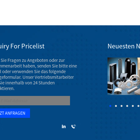
iry For Pricelist
Neuesten N
Sie Fragen zu Angeboten oder zur
Ausstellung für Keramikmaschinenteile im März 2023
menarbeit haben, senden Sie bitte eine
Die Jahrestagung der AAOS 2023 findet vom 7. bis 11.
l oder verwenden Sie das folgende
März 2023 im Venetian Convention & Expo Center in
geformular. Unser Vertriebsmitarbeiter
Las Vegas statt.
Sie innerhalb von 24 Stunden
ktieren.