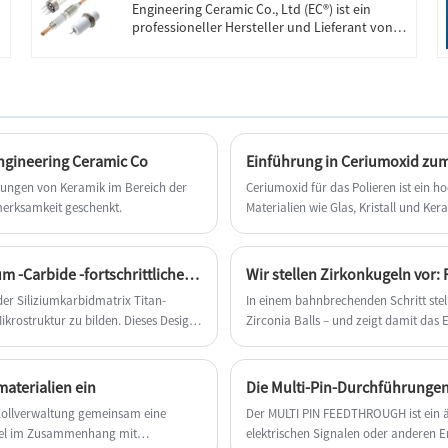
Engineering Ceramic Co., Ltd (EC®) ist ein
professioneller Hersteller und Lieferant von
Durchführungsisolatoren (Aluminiumoxid 99,7
% oder Aluminiumoxid Alsint 799) in China.
Unter dem hohen Qualitätskontrollsystem
und der harten Arbeit des technischen Teams
konnten unsere Durchführungsisolatoren zu
Hochtemperatur-Sensordurchführungen
hergestellt werden, die beispiellosen Schutz
ngineering Ceramic Co
Einführung in Ceriumoxid zum
und Leistung für Sensoren bei extremen
dungen von Keramik im Bereich der
Ceriumoxid für das Polieren ist ein h
Temperaturen von 1800 °C und mehr bieten.
Sie bestehen aus einer einzigartigen
merksamkeit geschenkt.
Materialien wie Glas, Kristall und Kera
Materialkombination und modernster
schnell Kratzer, Flecken und Oxide au
Dichtungstechnologie und ermöglichen
wiederherstellen.
Sensordesigns der nächsten Generation.
Welche einzigartigen Immobilien machen unser Silizium -Carbide -fortschrittlicher Keramik auf dem Markt ab?
Wir stellen Zirkonkugeln vor:
Unsere Produkte wurden auf dem Weltmarkt
mit gutem Ruf verkauft.
r Siliziumkarbidmatrix Titan-
In einem bahnbrechenden Schritt stell
ikrostruktur zu bilden. Dieses Design
Zirconia Balls – und zeigt damit da
chtzuerhalten und gleichzeitig seine
Keramiktechnologie zu verschieben.
aterialien ein
Die Multi-Pin-Durchführunge
Zollverwaltung gemeinsam eine
Der MULTI PIN FEEDTHROUGH ist ein äu
rtikel im Zusammenhang mit
elektrischen Signalen oder anderen E