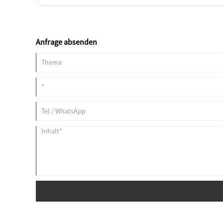
superharten Diamantmaterialien einzuführen. Die oben genannten 
September 2024 offiziell umgesetzt.
Anfrage absenden