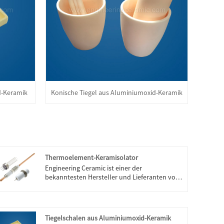
d-Keramik
Konische Tiegel aus Aluminiumoxid-Keramik
Thermoelement-Keramisolator
Engineering Ceramic ist einer der
bekanntesten Hersteller und Lieferanten von
Thermoelement-Keramisolisolatoren in China.
Unsere Fabrik ist auf die Herstellung von
Thermoelement-Keramisolatoren
spezialisiert. Willkommen beim Kauf von
Tiegelschalen aus Aluminiumoxid-Keramik
Thermoelement-Keramisolatoren von