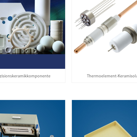
zisionskeramikkomponente
Thermoelement-Keramisol