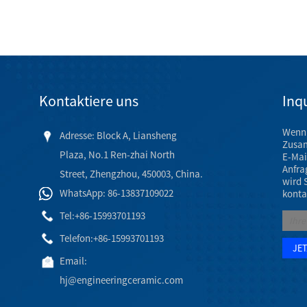
Kontaktiere uns
Inqu
Wenn 
Adresse: Block A, Liansheng
Zusam
Plaza, No.1 Ren-zhai North
E-Mai
Anfra
Street, Zhengzhou, 450003, China.
wird 
WhatsApp: 86-13837109022
konta
Tel:
+86-15993701193
Telefon:
+86-15993701193
Email:
hj@engineeringceramic.com