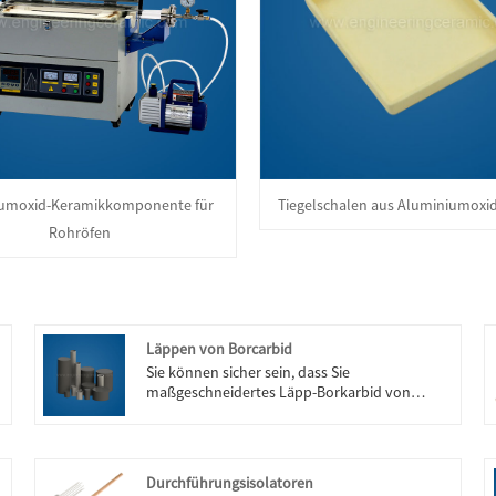
umoxid-Keramikkomponente für
Tiegelschalen aus Aluminiumoxi
Rohröfen
Läppen von Borcarbid
Sie können sicher sein, dass Sie
maßgeschneidertes Läpp-Borkarbid von
Engineering Ceramic kaufen. Wir freuen uns
auf die Zusammenarbeit mit Ihnen, wenn Sie
mehr wissen möchten, können Sie uns jetzt
konsultieren, wir werden Ihnen rechtzeitig
Durchführungsisolatoren
antworten!