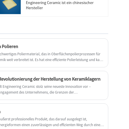
Engineering Ceramic ist ein chinesischer
Engineering Ceramic. Jede Anfrage von
Hersteller
Kunden wird innerhalb von 24 Stunden
beantwortet.
 Polieren
ochwertiges Poliermaterial, das in Oberflächenpolierprozessen für
mik weit verbreitet ist. Es hat eine effiziente Polierleistung und kann
f der Oberfläche entfernen und ein glattes und neues Finish
 Revolutionierung der Herstellung von Keramiklagern
t Engineering Ceramic stolz seine neueste Innovation vor –
s Engagement des Unternehmens, die Grenzen der
n
ßerst professionelles Produkt, das darauf ausgelegt ist,
nergieformen einen zuverlässigen und effizienten Weg durch eine