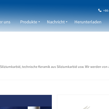
+86
r uns
Produkte
Nachricht
Herunterladen
Siliziumkarbid, technische Keramik aus Siliziumkarbid usw. Wir werden vo