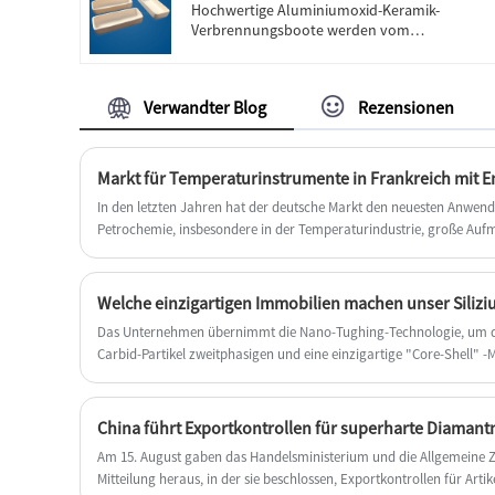
Hochwertige Aluminiumoxid-Keramik-
Verbrennungsboote werden vom
chinesischen Hersteller Engineering Ceramic
angeboten. Kaufen Sie Aluminiumoxid-
Keramik-Zylindertiegel, die von hoher Qualität
Verwandter Blog
Rezensionen
direkt zu einem günstigen Preis sind.
Markt für Temperaturinstrumente in Frankreich mit E
In den letzten Jahren hat der deutsche Markt den neuesten Anwen
Petrochemie, insbesondere in der Temperaturindustrie, große Auf
Das Unternehmen übernimmt die Nano-Tughing-Technologie, um de
Carbid-Partikel zweitphasigen und eine einzigartige "Core-Shell" -M
ermöglicht es dem Material, eine extrem hohe Biegefestigkeit aufre
Frakturzähigkeit zu verbessern.
China führt Exportkontrollen für superharte Diamantm
Am 15. August gaben das Handelsministerium und die Allgemeine 
Mitteilung heraus, in der sie beschlossen, Exportkontrollen für A