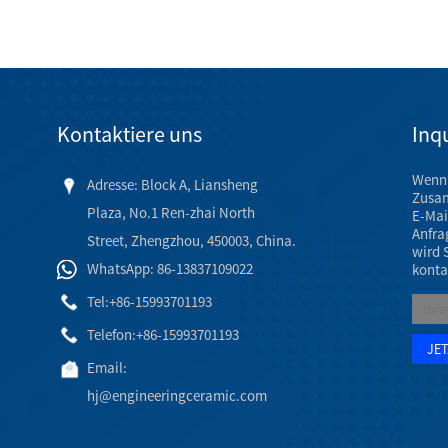
Kontaktiere uns
Inqu
Wenn 
Adresse: Block A, Liansheng
Zusam
Plaza, No.1 Ren-zhai North
E-Mai
Anfra
Street, Zhengzhou, 450003, China.
wird 
WhatsApp: 86-13837109022
konta
Tel:
+86-15993701193
Telefon:
+86-15993701193
Email:
hj@engineeringceramic.com