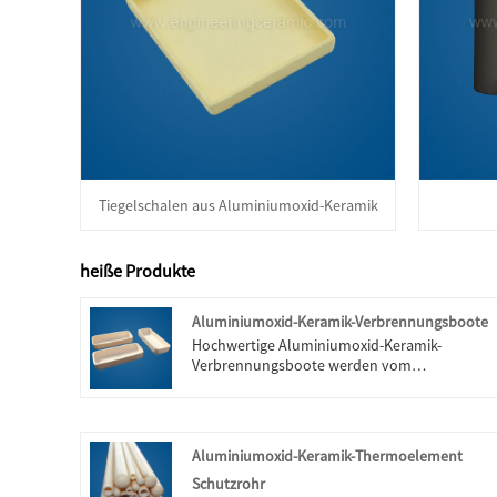
Tiegelschalen aus Aluminiumoxid-Keramik
heiße Produkte
Aluminiumoxid-Keramik-Verbrennungsboote
Hochwertige Aluminiumoxid-Keramik-
Verbrennungsboote werden vom
chinesischen Hersteller Engineering Ceramic
angeboten. Kaufen Sie Aluminiumoxid-
Keramik-Zylindertiegel, die von hoher Qualität
direkt zu einem günstigen Preis sind.
Aluminiumoxid-Keramik-Thermoelement
Schutzrohr