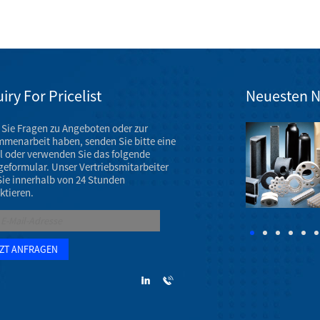
iry For Pricelist
Neuesten N
Sie Fragen zu Angeboten oder zur
Ausstellung für Keramikmaschinenteile im März 2023
menarbeit haben, senden Sie bitte eine
Die Jahrestagung der AAOS 2023 findet vom 7. bis 11.
l oder verwenden Sie das folgende
März 2023 im Venetian Convention & Expo Center in
geformular. Unser Vertriebsmitarbeiter
Las Vegas statt.
Sie innerhalb von 24 Stunden
ktieren.