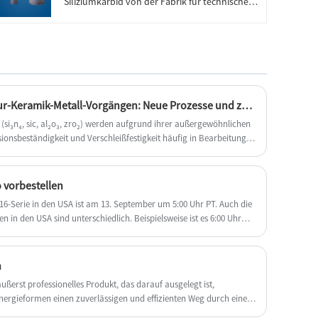
Siliziumkarbid von der Fabrik für technische
Keramik zu kaufen, und wir bieten Ihnen den
besten Kundendienst und eine pünktliche
Lieferung.
Durchbruch in Hochtemperatur-Keramik-Metall-Vorgängen: Neue Prozesse und zukünftige Richtungen
i₃n₄, sic, al₂o₃, zro₂) werden aufgrund ihrer außergewöhnlichen
onsbeständigkeit und Verschleißfestigkeit häufig in Bearbeitung,
aumfahrt, Energie und biomedizinischer Industrie verwendet.
o vorbestellen
 16-Serie in den USA ist am 13. September um 5:00 Uhr PT. Auch die
 in den USA sind unterschiedlich. Beispielsweise ist es 6:00 Uhr
hr CDT in der Central Time Zone und 8:00 Uhr EDT in der Eastern
n
ßerst professionelles Produkt, das darauf ausgelegt ist,
nergieformen einen zuverlässigen und effizienten Weg durch eine
 Pins und kann gleichzeitig verschiedene Signale oder