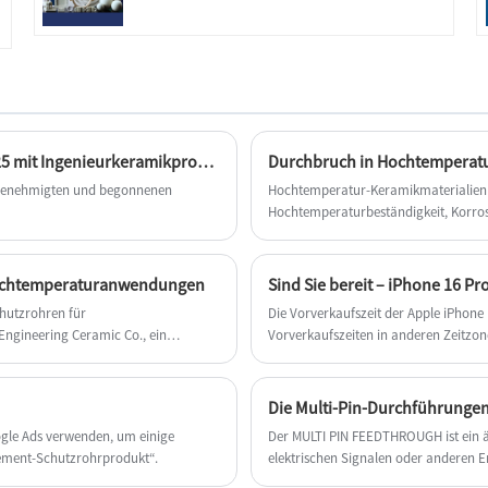
China größte 11. zugelassene und begann im Jahr 2025 mit Ingenieurkeramikprodukten.
1 genehmigten und begonnenen
Hochtemperatur-Keramikmaterialien (s
Hochtemperaturbeständigkeit, Korrosi
Chemikalien, Elektronik, Luft- und R
Hochtemperaturanwendungen
Sind Sie bereit – iPhone 16 Pr
hutzrohren für
Die Vorverkaufszeit der Apple iPhone
gineering Ceramic Co., ein
Vorverkaufszeiten in anderen Zeitzonen
lichung seiner neuen Reihe von
MDT in der Mountain-Zeitzone, 7:00 U
en Hochtemperaturanwendungen.
Time Zone.
Die Multi-Pin-Durchführunge
gle Ads verwenden, um einige
Der MULTI PIN FEEDTHROUGH ist ein äu
lement-Schutzrohrprodukt“.
elektrischen Signalen oder anderen E
Barriere zu bieten. Es bietet mehrere