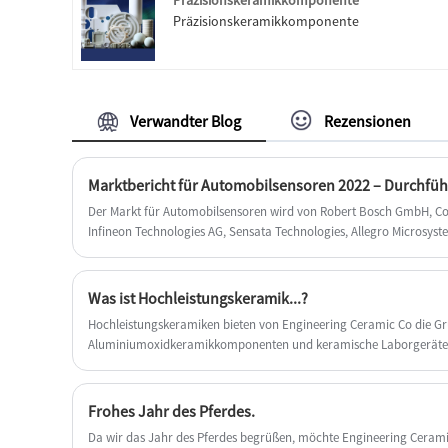
Präzisionskeramikkomponente
zu einem günstigen Preis sind.
Präzisionskeramikkomponente
Verwandter Blog
Rezensionen
Der Markt für Automobilsensoren wird von Robert Bosch GmbH, Co
Infineon Technologies AG, Sensata Technologies, Allegro Microsyst
Semiconductor SE, Aptiv plc, NXP Semiconductors N.V., STMicroele
dominiert , Texas Instruments Incorporated, TE Connectivity Ltd., 
International.
Was ist Hochleistungskeramik...?
Hochleistungskeramiken bieten von Engineering Ceramic Co die Gr
Aluminiumoxidkeramikkomponenten und keramische Laborgeräte
Frohes Jahr des Pferdes.
Da wir das Jahr des Pferdes begrüßen, möchte Engineering Cerami