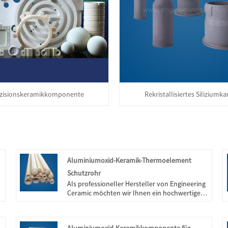
zisionskeramikkomponente
Rekristallisiertes Siliziumka
Aluminiumoxid-Keramik-Thermoelement
Schutzrohr
Als professioneller Hersteller von Engineering
Ceramic möchten wir Ihnen ein hochwertiges
Thermoelement-Schutzrohr aus
Aluminiumoxid-Keramik anbieten. Und wir
bieten Ihnen den besten Kundendienst und