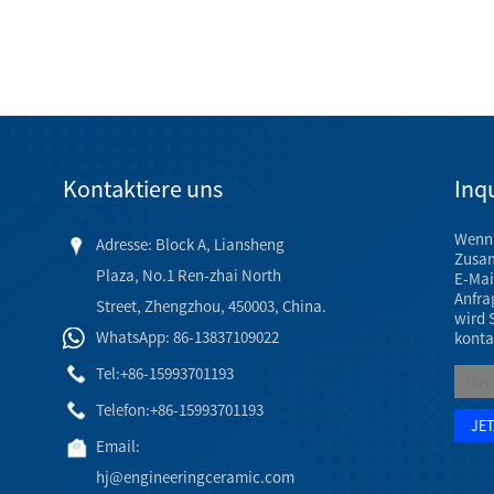
Kontaktiere uns
Inqu
Wenn 
Adresse: Block A, Liansheng
Zusam
Plaza, No.1 Ren-zhai North
E-Mai
Anfra
Street, Zhengzhou, 450003, China.
wird 
WhatsApp: 86-13837109022
konta
Tel:
+86-15993701193
Telefon:
+86-15993701193
Email:
hj@engineeringceramic.com