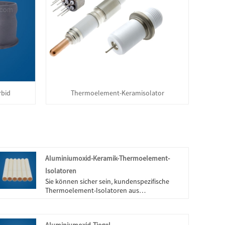
rbid
Thermoelement-Keramisolator
Aluminiumoxid-Keramik-Thermoelement-
Isolatoren
Sie können sicher sein, kundenspezifische
Thermoelement-Isolatoren aus
Aluminiumoxid-Keramik von Engineering
Ceramic zu kaufen. Wir freuen uns auf die
Zusammenarbeit mit Ihnen, wenn Sie mehr