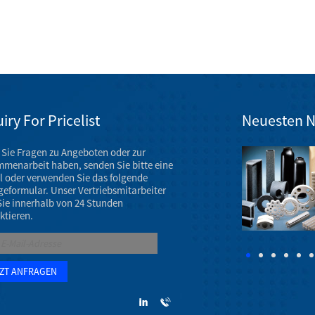
iry For Pricelist
Neuesten N
Sie Fragen zu Angeboten oder zur
Ausstellung für Keramikmaschinenteile im März 2023
menarbeit haben, senden Sie bitte eine
Die Jahrestagung der AAOS 2023 findet vom 7. bis 11.
l oder verwenden Sie das folgende
März 2023 im Venetian Convention & Expo Center in
geformular. Unser Vertriebsmitarbeiter
Las Vegas statt.
Sie innerhalb von 24 Stunden
ktieren.