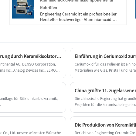
Aluminiumoxid-Keramikkomponente für
pünktliche Lieferung.
Rohröfen
Engineering Ceramic ist ein professioneller
Hersteller hochwertiger Aluminiumoxid-
Keramikkomponenten für Rohröfen. Sie
können sicher sein, dass Sie Aluminiumoxid-
Keramikkomponenten für Rohröfen in
unserem Werk kaufen. Wir bieten Ihnen den
besten Kundendienst und eine pünktliche
Lieferung.
Marktbericht für Automobilsensoren 2022 – Durchführung durch Keramikisolatoren
Einführung in Ceriumoxid zum
ntinental AG, DENSO Corporation,
Ceriumoxid für das Polieren ist ein h
ems Inc., Analog Devices Inc., ELMOS
Materialien wie Glas, Kristall und Kera
ctronics N.V. und CTS Corporation
schnell Kratzer, Flecken und Oxide au
ZF Friedrichshafen, Magna
wiederherstellen.
undlage für Siliziumkarbidkeramik,
Die chinesische Regierung hat grun
.
Projekten für die keramische Ingenieur
c Co., Ltd. unsere wärmsten Wünsche
Bericht von Engineering Ceramic Co: I