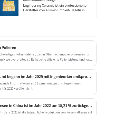
Aluminiumoxid-Tiegel
wissen möchten, können Sie uns jetzt
konsultieren, wir werden Ihnen rechtzeitig
Engineering Ceramic ist ein professioneller
antworten!
Hersteller von Aluminiumoxid-Tiegeln in
China mit hoher Qualität und angemessenem
Preis. Willkommen bei uns.
 Polieren
ochwertiges Poliermaterial, das in Oberflächenpolierprozessen für
mik weit verbreitet ist. Es hat eine effiziente Polierleistung und kann
f der Oberfläche entfernen und ein glattes und neues Finish
China größte 11. zugelassene und begann im Jahr 2025 mit Ingenieurkeramikprodukten.
dlegende Informationen zu 11 genehmigten und begonnenen
 für 2025 veröffentlicht.
Die Produktion von Keramikfliesen in China ist im Jahr 2022 um 15,21 % zurückgegangen
m Jahr 2022 ist die tatsächliche Produktion von Keramikfliesen auf