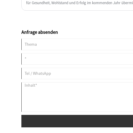
für Gesundheit, Wohlstand und Erfolg im kommenden Jahr übermitt
der Keramikindustrie setzen wir unsere Mission fort, qualitativ hoc
Keramikkomponenten, Keramikdurchführungen und C997-Aluminium
von Branchen bereitzustellen, darunter Halbleiter, Solarenergie, Ch
Petrochemie, Metallurgie und Temperaturinstrumente.
Anfrage absenden