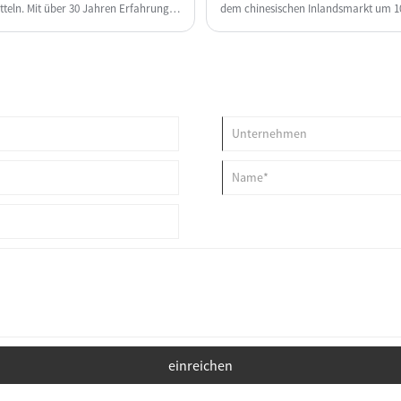
eln. Mit über 30 Jahren Erfahrung in
dem chinesischen Inlandsmarkt um 1
hwertige, präzisionsgefertigte
oxid-Schutzrohre für eine Vielzahl
ips, optisches Glaspolieren,
einreichen