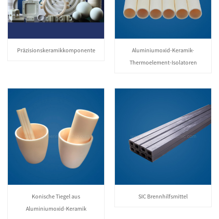
Präzisionskeramikkomponente
Aluminiumoxid-Keramik-
Thermoelement-Isolatoren
Konische Tiegel aus
SIC Brennhilfsmittel
Aluminiumoxid-Keramik