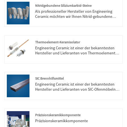
jetzt konsultieren, wir werden Ihnen rechtzeitig
ermöglichen Sensordesigns der nächsten
antworten!
Nitridgebundene Siliziumkarbid-Steine
Generation. Unsere Produkte wurden auf dem
Als professioneller Hersteller von Engineering
Weltmarkt mit gutem Ruf verkauft.
Ceramic möchten wir Ihnen Nitrid-gebundene
Siliziumkarbid-Steine ​​anbieten. Und wir bieten
Ihnen den besten Kundendienst und pünktliche
Lieferung.
Thermoelement-Keramisolator
Engineering Ceramic ist einer der bekanntesten
Hersteller und Lieferanten von Thermoelement-
Keramisolisolatoren in China. Unsere Fabrik ist auf
die Herstellung von Thermoelement-
Keramisolatoren spezialisiert. Willkommen beim
Kauf von Thermoelement-Keramisolatoren von
Engineering Ceramic. Jede Anfrage von Kunden
SIC Brennhilfsmittel
wird innerhalb von 24 Stunden beantwortet.
Engineering Ceramic ist einer der bekanntesten
Hersteller und Lieferanten von SIC-Ofenmöbeln in
China. Unsere Fabrik ist auf die Herstellung von
SIC-Ofenmöbeln spezialisiert.
Präzisionskeramikkomponente
Präzisionskeramikkomponente