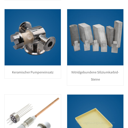
Keramischer Pumpeneinsatz
Nitridgebundene Siliziumkarbid-
Steine