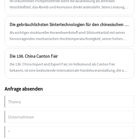
Im industriellen Pumpenbetrieb dient die Auskleidung als zentrales
Verschleißteil, das Abrieb und Korrosion direkt widersteht. Seine Leistung
bestimmt die Zuverlässigkeit des Geräts und die Gesamtbetriebskosten. In
den letzten Jahren haben sich keramische Pumpenauskleidungen aufgrund
Die gebräuchlichsten Sintertechnologien für den chinesischen Hersteller von Siliziumkarbidkeramik
der Fortschritte in der Materialwissenschaft aufgrund ihrer überlegenen
Verschleißfestigkeit und chemischen Inertheit zum bevorzugten Upgrade
Als wichtiger struktureller Keramikwerkstoff wird Siliziumkarbid mit seiner
gegenüber herkömmlichen metallischen Auskleidungen in Branchen wie der
hervorragenden mechanischen Hochtemperaturfestigkeit, seiner hohen
Ölförderung, der chemischen Verarbeitung, der Rauchgasentschwefelung
Härte, seinem hohen Elastizitätsmodul, seiner hohen Verschleißfestigkeit,
(REA) und der Herstellung neuer Energien entwickelt.
seiner hohen Wärmeleitfähigkeit und seinen
Die 136. China Canton Fair
Korrosionsbeständigkeitseigenschaften nicht nur in Hochtemperaturöfen
eingesetzt
Die 136. China Import and Export Fair, im Volksmund als Canton Fair
bekannt, ist eine bedeutende internationale Handelsveranstaltung, die am
Dienstag, dem 15. Oktober 2024, in der Stadt Guangzhou begann.
Anfrage absenden