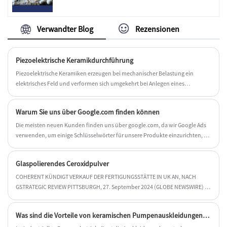
Verwandter Blog
Rezensionen
Piezoelektrische Keramikdurchführung
Piezoelektrische Keramiken erzeugen bei mechanischer Belastung ein
elektrisches Feld und verformen sich umgekehrt bei Anlegen eines
elektrischen Feldes. Piezoelektrische Keramikdurchführungen nutzen diese
Eigenschaft, um eine Signalübertragung oder -steuerung durch Anlegen
Warum Sie uns über Google.com finden können
spezifischer Spannungen oder Spannungen an das Keramikmaterial zu
erreichen.
Die meisten neuen Kunden finden uns über google.com, da wir Google Ads
verwenden, um einige Schlüsselwörter für unsere Produkte einzurichten, z.
B. „Thermoelement-Schutzrohrprodukt“.
Glaspolierendes Ceroxidpulver
COHERENT KÜNDIGT VERKAUF DER FERTIGUNGSSTÄTTE IN UK AN, NACH
GSTRATEGIC REVIEW PITTSBURGH, 27. September 2024 (GLOBE NEWSWIRE) –
Coherent Corp. (NYSE: COHR), ein weltweit führender Anbieter von
Materialien, Netzwerken und Lasern, gab heute den Verkauf seiner Fertigung
Was sind die Vorteile von keramischen Pumpenauskleidungen? Wie sollten Sie sie auswählen und installieren?
bekannt Anlage in Newton Aycliffe, County Durham, Großbritannien.