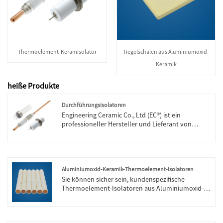
Thermoelement-Keramisolator
Tiegelschalen aus Aluminiumoxid-
Keramik
heiße Produkte
Durchführungsisolatoren
Engineering Ceramic Co., Ltd (EC®) ist ein
professioneller Hersteller und Lieferant von
Durchführungsisolatoren (Aluminiumoxid 99,7 %
oder Aluminiumoxid Alsint 799) in China. Unter
dem hohen Qualitätskontrollsystem und der
harten Arbeit des technischen Teams konnten
unsere Durchführungsisolatoren zu
Aluminiumoxid-Keramik-Thermoelement-Isolatoren
Hochtemperatur-Sensordurchführungen
Sie können sicher sein, kundenspezifische
hergestellt werden, die beispiellosen Schutz und
Thermoelement-Isolatoren aus Aluminiumoxid-
Leistung für Sensoren bei extremen Temperaturen
Keramik von Engineering Ceramic zu kaufen. Wir
von 1800 °C und mehr bieten. Sie bestehen aus
freuen uns auf die Zusammenarbeit mit Ihnen,
einer einzigartigen Materialkombination und
wenn Sie mehr wissen möchten, können Sie uns
modernster Dichtungstechnologie und